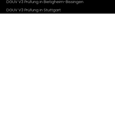
DGUV V3 Prüfung in Bietigheim-Bissingen
DGUV V3 Prüfung in Stuttgart
DGUV V3 Prüfung in Karlsruhe
DGUV V3 Prüfung in München
DGUV V3 Prüfung in Köln
DGUV V3 Prüfung in Düsseldorf
Elektroprüfung vor Ort
Elektroprüfung in Heilbronn
Elektroprüfung in Bad Sulza
© Prüfinstitut Bertsch GmbH 2024