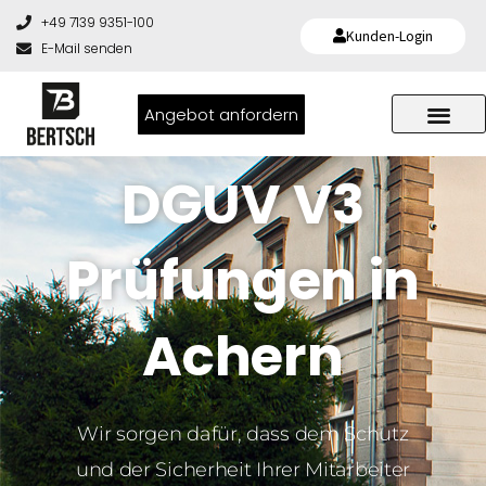
+49 7139 9351-100
Kunden-Login
E-Mail senden
Angebot anfordern
DGUV V3
Prüfungen in
Achern
Wir sorgen dafür, dass dem Schutz
und der Sicherheit Ihrer Mitarbeiter