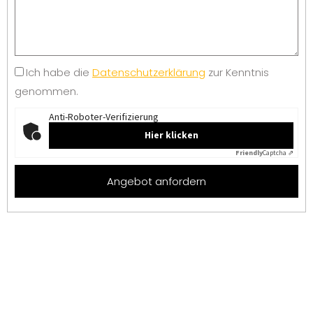
Ich habe die
Datenschutzerklärung
zur Kenntnis
genommen.
Anti-Roboter-Verifizierung
Hier klicken
Friendly
Captcha ⇗
Angebot anfordern