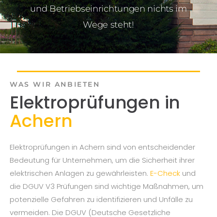
und Betriebseinrichtungen nichts im
Wege steht!
WAS WIR ANBIETEN
Elektroprüfungen in
Achern
Elektroprüfungen in Achern sind von entscheidender
Bedeutung für Unternehmen, um die Sicherheit ihrer
elektrischen Anlagen zu gewährleisten.
E-Check
und
die DGUV V3 Prüfungen sind wichtige Maßnahmen, um
potenzielle Gefahren zu identifizieren und Unfälle zu
vermeiden. Die DGUV (Deutsche Gesetzliche