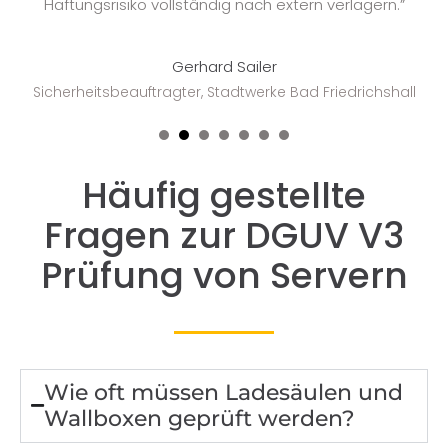
Haftungsrisiko vollständig nach extern verlagern.”
Fo
Gerhard Sailer
Sicherheitsbeauftragter, Stadtwerke Bad Friedrichshall
1
2
3
4
5
6
7
Häufig gestellte
Fragen zur DGUV V3
Prüfung von Servern
Wie oft müssen Ladesäulen und
Wallboxen geprüft werden?