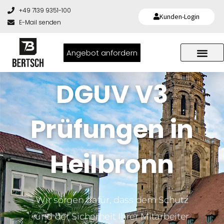
+49 7139 9351-100
Kunden-Login
E-Mail senden
Angebot anfordern
DGUV V3
Prüfungen in
Heilbronn
Wir sorgen dafür, dass dem Schutz
und der Sicherheit Ihrer Mitarbeiter