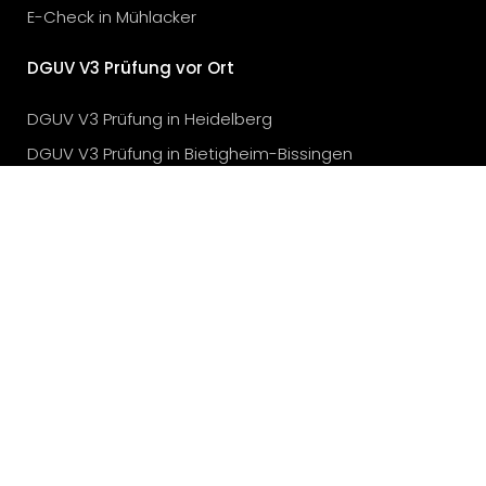
E-Check in Mühlacker
DGUV V3 Prüfung vor Ort
DGUV V3 Prüfung in Heidelberg
DGUV V3 Prüfung in Bietigheim-Bissingen
DGUV V3 Prüfung in Stuttgart
DGUV V3 Prüfung in Karlsruhe
DGUV V3 Prüfung in München
DGUV V3 Prüfung in Köln
DGUV V3 Prüfung in Düsseldorf
Elektroprüfung vor Ort
Elektroprüfung in Heilbronn
Elektroprüfung in Bad Sulza