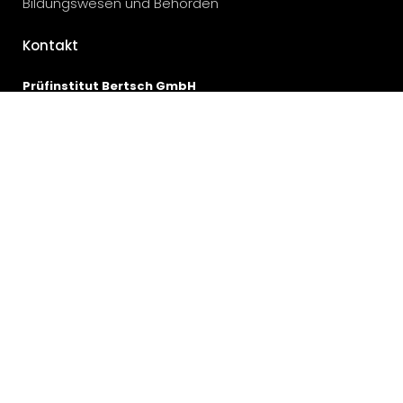
Bildungswesen und Behörden
Kontakt
Prüfinstitut Bertsch GmbH
Heinrich-Hertz-Str. 1
74196 Neuenstadt a.K.
T +49 7139 9351-100
sales(at)bertsch-pruefinstitut.de
Kostenrechner
Kunden-Login
E-Check vor Ort
E-Check in Ulm
E-Check in Augsburg