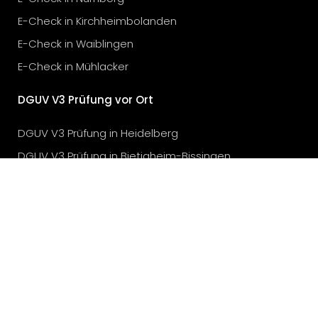
E-Check in Kirchheimbolanden
E-Check in Waiblingen
E-Check in Mühlacker
DGUV V3 Prüfung vor Ort
DGUV V3 Prüfung in Heidelberg
DGUV V3 Prüfung in Bietigheim-Bissingen
DGUV V3 Prüfung in Stuttgart
DGUV V3 Prüfung in Karlsruhe
DGUV V3 Prüfung in München
DGUV V3 Prüfung in Köln
DGUV V3 Prüfung in Düsseldorf
Elektroprüfung vor Ort