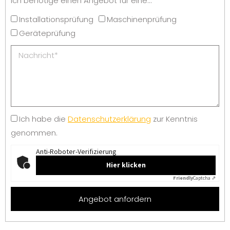
Ich benötige einen Angebot für eine...*
Installationsprüfung
Maschinenprüfung
Geräteprüfung
Ich habe die
Datenschutzerklärung
zur Kenntnis
genommen.
Anti-Roboter-Verifizierung
Hier klicken
Friendly
Captcha ⇗
Angebot anfordern