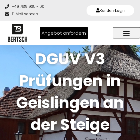
+49 7139 9351-100
Kunden-Login
E-Mail senden
Angebot anfordern
DGUV V3
Prüfungen in
Geislingen an
der Steige