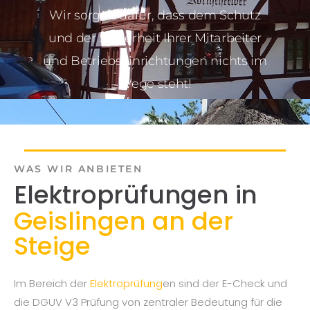
Wir sorgen dafür, dass dem Schutz
und der Sicherheit Ihrer Mitarbeiter
und Betriebseinrichtungen nichts im
Wege steht!
WAS WIR ANBIETEN
Elektroprüfungen in
Geislingen an der
Steige
Im Bereich der
Elektroprüfung
en sind der E-Check und
die DGUV V3 Prüfung von zentraler Bedeutung für die