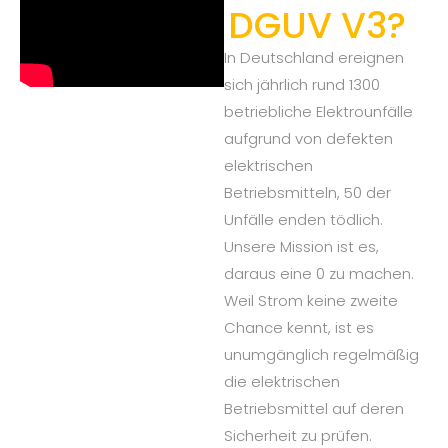
DGUV V3?
In Deutschland ereignen
sich jährlich rund 1300
betriebliche Elektrounfälle
aufgrund von defekten
elektrischen
Betriebsmitteln, 50 der
Unfälle enden tödlich.
Unsere Mission ist es,
daraus eine 0 zu machen.
Weil Strom keine zweite
Chance kennt, ist es
unumgänglich regelmäßig
die elektrischen
Betriebsmittel auf deren
Sicherheit zu prüfen.