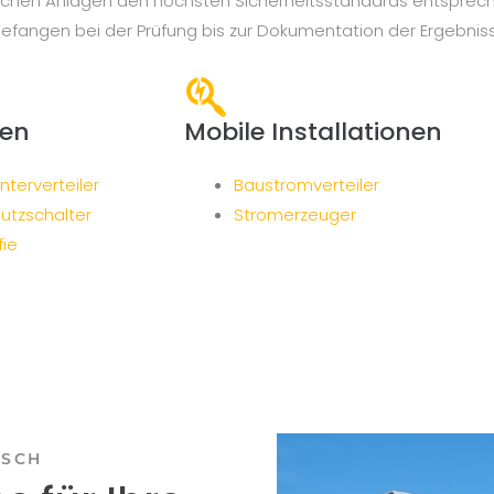
trischen Anlagen den höchsten Sicherheitsstandards entspre
gefangen bei der Prüfung bis zur Dokumentation der Ergebnis
nen
Mobile Installationen
terverteiler
Baustromverteiler
utzschalter
Stromerzeuger
ie
TSCH