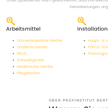
Unser qualifiziertes Team gewährleistet, dass Ihre elek
Dienstleistungen, an
Arbeitsmittel
Installatio
Ortsveränderliche Geräte
Haupt- & Un
Ortsfeste Geräte
FI/RCD-Sch
PRCD
Thermograf
Schweißgeräte
Medizinische Geräte
Pflegebetten
ÜBER PRÜFINSTITUT BER