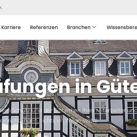
K.
Karriere
Referenzen
Branchen
Wissensbere
fungen in Güt
dem Schutz und der Sicherheit Ihrer Mitarbeiter un
einrichtungen nichts im Wege steht!