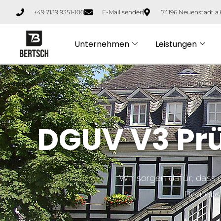
+49 7139 9351-100
E-Mail senden
74196 Neuenstadt a.
Unternehmen
Leistungen
DGUV V3 Prü
Wir sorgen dafür, dass 
Betriebs