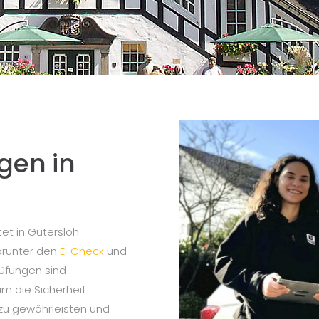
gen in
tet in Gütersloh
arunter den
E-Check
und
rüfungen sind
m die Sicherheit
zu gewährleisten und