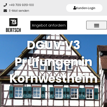
+49 7139 9351-100
Kunden-Login
E-Mail senden
Angebot anfordern
DGUV V3
Prüfungen in
Kornwestheim
Wir sorgen dafür, dass dem Schutz
und der Sicherheit Ihrer Mitarbeiter