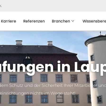
K.
Karriere
Referenzen
Branchen
Wissensbere
üfungen in La
dem Schutz und der Sicherheit Ihrer Mitarbeiter un
einrichtungen nichts im Wege steht!