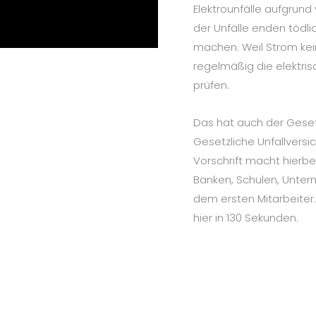
Elektrounfälle aufgrund
der Unfälle enden tödlic
machen. Weil Strom kei
regelmäßig die elektris
prüfen.
Das hat auch der Gese
Gesetzliche Unfallversi
Vorschrift macht hierbe
Banken, Schulen, Unter
dem ersten Mitarbeiter.
hier in 130 Sekunden.