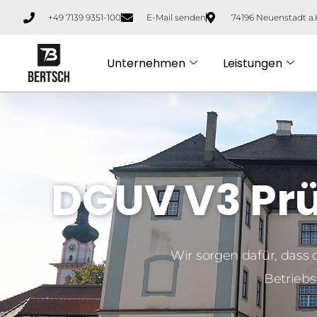
+49 7139 9351-100
E-Mail senden
74196 Neuenstadt a.
Unternehmen
Leistungen
DGUV V3 Pr
Wir sorgen dafür, dass 
Betriebs