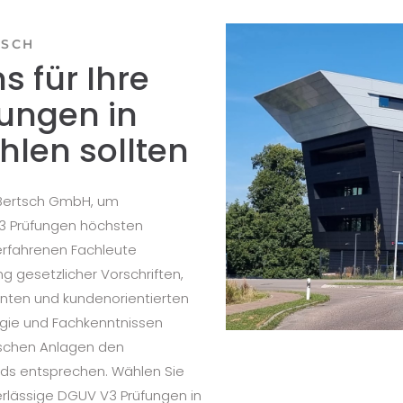
TSCH
 für Ihre
ungen in
len sollten
t Bertsch GmbH, um
V3 Prüfungen höchsten
erfahrenen Fachleute
ng gesetzlicher Vorschriften,
enten und kundenorientierten
ogie und Fachkenntnissen
rischen Anlagen den
rds entsprechen. Wählen Sie
erlässige DGUV V3 Prüfungen in