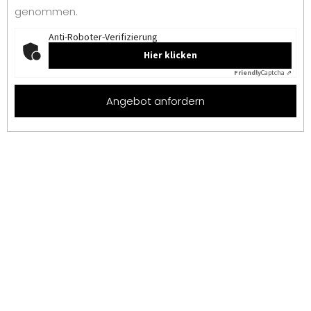
genommen.
Anti-Roboter-Verifizierung
Hier klicken
Friendly
Captcha ⇗
Angebot anfordern