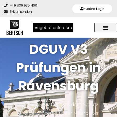
+49 7139 9351-100
Kunden-Login
E-Mail senden
Angebot anfordern
DGUV V3
Prüfungen in
Ravensburg
Wir sorgen dafür, dass dem Schutz
und der Sicherheit Ihrer Mitarbeiter