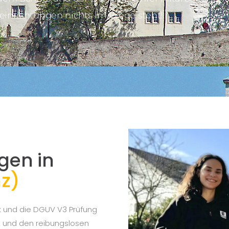
einrichtungen nichts im Wege steht!
gen in
z)
k und die DGUV V3 Prüfung
eit und den reibungslosen