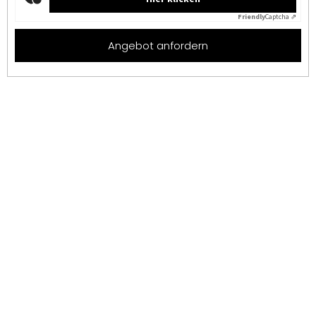
Friendly
Captcha ⇗
Angebot anfordern