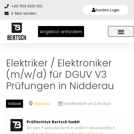
+49 7139 9351-100
Kunden-Login
E-Mail senden
Angebot anfordern
Elektriker / Elektroniker
(m/w/d) für DGUV V3
Prüfungen in Nidderau
Vollzeit
Nidderau
Veröffentlicht vor 2 Wochen
Prüfinstitut Bertsch GmbH
Wir vom Prüfinstitut Bertsch GmbH in Neuenstadt a.K.
prüfen vor Ort bei unseren Kunden
elektrische