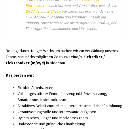
Betriebsmittel
nach Normen und Vorschriften wie z.B. die
DGUV V3
und
E-Check
. Wir bieten unseren Kunden eine
Full-Service-Philosophie und kümmern uns um die
Planung, Umsetzung sowie die fristgerechte Prüfung der
Elektrogeräte, Installationen und Maschinen.
Bedingt durch stetiges Wachstum suchen wir zur Verstärkung unseres
Teams zum nächstmöglichen Zeitpunkt eine/n:
Elektriker /
Elektroniker (m/w/d)
in Nidderau
Das bieten wir:
Flexible Arbeitszeiten
Voll ausgestattetes Firmenfahrzeug inkl. Privatnutzung,
Smartphone, Notebook, uvm.
Attraktives Gehaltsmodell mit überdurchschnittlicher Entlohnung
Verantwortungsvolle und interessante Aufgaben
Dynamisches, junges und motiviertes Team
Umfassende und gründliche Einarbeitung