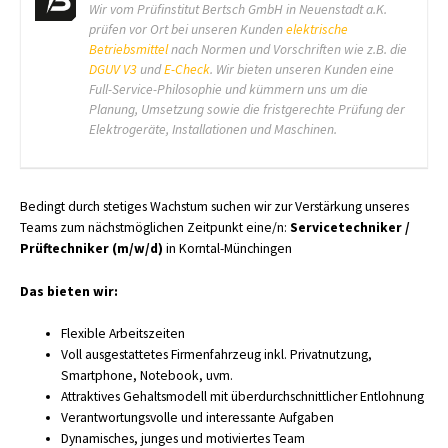
Wir vom Prüfinstitut Bertsch GmbH in Neuenstadt a.K.
prüfen vor Ort bei unseren Kunden
elektrische
Betriebsmittel
nach Normen und Vorschriften wie z.B. die
DGUV V3
und
E-Check
. Wir bieten unseren Kunden eine
Full-Service-Philosophie und kümmern uns um die
Planung, Umsetzung sowie die fristgerechte Prüfung der
Elektrogeräte, Installationen und Maschinen.
Bedingt durch stetiges Wachstum suchen wir zur Verstärkung unseres
Teams zum nächstmöglichen Zeitpunkt eine/n:
Servicetechniker /
Prüftechniker (m/w/d)
in Korntal-Münchingen
Das bieten wir:
Flexible Arbeitszeiten
Voll ausgestattetes Firmenfahrzeug inkl. Privatnutzung,
Smartphone, Notebook, uvm.
Attraktives Gehaltsmodell mit überdurchschnittlicher Entlohnung
Verantwortungsvolle und interessante Aufgaben
Dynamisches, junges und motiviertes Team