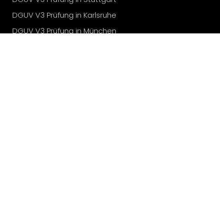
DGUV V3 Prüfung in Karlsruhe
DGUV V3 Prüfung in München
DGUV V3 Prüfung in Köln
DGUV V3 Prüfung in Düsseldorf
Elektroprüfung vor Ort
Elektroprüfung in Heilbronn
Elektroprüfung in Bad Sulza
© Prüfinstitut Bertsch GmbH 2024
Prüfinstitut Bertsch
Kundenbewertungen:
4.8
von
5
Sterne aus
40
Bewertungen