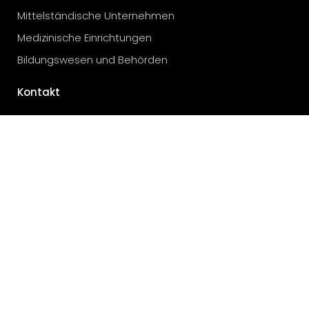
Mittelständische Unternehmen
Medizinische Einrichtungen
Bildungswesen und Behörden
Kontakt
Prüfinstitut Bertsch GmbH
Heinrich-Hertz-Str. 1
74196 Neuenstadt a.K.
T +49 7139 9351-100
sales(at)bertsch-pruefinstitut.de
Kostenrechner
Kunden-Login
E-Check vor Ort